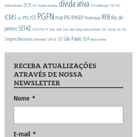
dívida ativa
DCTF
créditos tributários
DES
despacho aduaneiro
EFD-Contribuições
ERJ
FGTS
PGFN
RFB
ICMS
ISS
PIS/PASEP
Rio de
IPTU
PGM
Prefeitura
IOF
SEFAZ
Janeiro
SEFAZ/PGE-SP
Senac
Senai
Senar
Senat
serviços sociais autônomos
Sesc
Sescoop
Sesi
Sest
São Paulo
Simples Nacional
STJ
TJSP
Sinditelebrasil
SMF/RJ
tributos federais
RECEBA ATUALIZAÇÕES
ATRAVÉS DE NOSSA
NEWSLETTER
Nome
*
E-mail
*