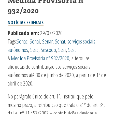
Medida Provisória nº
932/2020
NOTÍCIAS FEDERAIS
Publicado em:
29/07/2020
Tags:
Senac
,
Senai
,
Senar
,
Senat
,
serviços sociais
autônomos
,
Sesc
,
Sescoop
,
Sesi
,
Sest
A
Medida Provisória nº 932/2020
, alterou as
alíquotas de contribuição aos serviços sociais
autônomos até 30 de junho de 2020, a partir de 1º de
abril de 2020.
No parágrafo único do art. 1º, institui que pelo
mesmo prazo, a retribuição que trata o §1º do art. 3º,
da Lei nº 11.457/2007 – contribuições devidas a