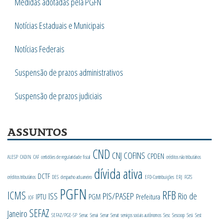
Medidas adotadas pela PGFN
Notícias Estaduais e Municipais
Notícias Federais
Suspensão de prazos administrativos
Suspensão de prazos judiciais
ASSUNTOS
CND
CNJ
COFINS
CPDEN
ALESP
CADIN
CAF
certidões de regularidade fiscal
créditos não tributários
dívida ativa
DCTF
créditos tributários
DES
despacho aduaneiro
EFD-Contribuições
ERJ
FGTS
PGFN
RFB
ICMS
ISS
PIS/PASEP
Rio de
IPTU
PGM
Prefeitura
IOF
SEFAZ
Janeiro
SEFAZ/PGE-SP
Senac
Senai
Senar
Senat
serviços sociais autônomos
Sesc
Sescoop
Sesi
Sest