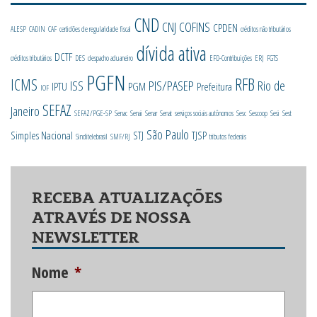
CND
CNJ
COFINS
CPDEN
ALESP
CADIN
CAF
certidões de regularidade fiscal
créditos não tributários
dívida ativa
DCTF
créditos tributários
DES
despacho aduaneiro
EFD-Contribuições
ERJ
FGTS
PGFN
RFB
ICMS
ISS
PIS/PASEP
Rio de
IPTU
PGM
Prefeitura
IOF
SEFAZ
Janeiro
SEFAZ/PGE-SP
Senac
Senai
Senar
Senat
serviços sociais autônomos
Sesc
Sescoop
Sesi
Sest
São Paulo
Simples Nacional
STJ
TJSP
Sinditelebrasil
SMF/RJ
tributos federais
RECEBA ATUALIZAÇÕES
ATRAVÉS DE NOSSA
NEWSLETTER
Nome
*