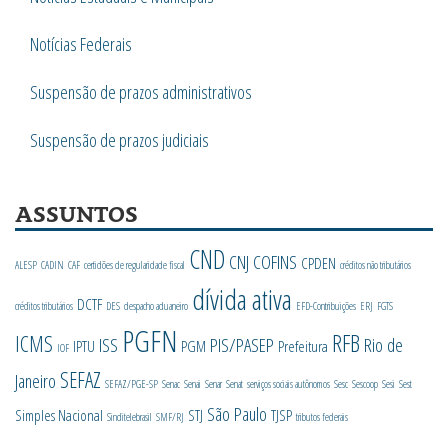
Notícias Federais
Suspensão de prazos administrativos
Suspensão de prazos judiciais
ASSUNTOS
CND
CNJ
COFINS
CPDEN
ALESP
CADIN
CAF
certidões de regularidade fiscal
créditos não tributários
dívida ativa
DCTF
créditos tributários
DES
despacho aduaneiro
EFD-Contribuições
ERJ
FGTS
PGFN
RFB
ICMS
ISS
PIS/PASEP
Rio de
IPTU
PGM
Prefeitura
IOF
SEFAZ
Janeiro
SEFAZ/PGE-SP
Senac
Senai
Senar
Senat
serviços sociais autônomos
Sesc
Sescoop
Sesi
Sest
São Paulo
Simples Nacional
STJ
TJSP
Sinditelebrasil
SMF/RJ
tributos federais