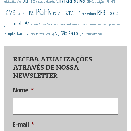
DCTF
créditos tributários
DES
despacho aduaneiro
EFD-Contribuições
ERJ
FGTS
PGFN
RFB
ICMS
ISS
PIS/PASEP
Rio de
IPTU
PGM
Prefeitura
IOF
SEFAZ
Janeiro
SEFAZ/PGE-SP
Senac
Senai
Senar
Senat
serviços sociais autônomos
Sesc
Sescoop
Sesi
Sest
São Paulo
Simples Nacional
STJ
TJSP
Sinditelebrasil
SMF/RJ
tributos federais
RECEBA ATUALIZAÇÕES
ATRAVÉS DE NOSSA
NEWSLETTER
Nome
*
E-mail
*