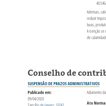
40.546
Ademais, cabe
reduzir Impos
luvas, produt
A isenção se 
de calamidade
Conselho de contri
SUSPENSÃO DE PRAZOS ADMINISTRATIVOS
Publicado em:
Adiamento da
09/04/2020
Ato Normat
Tags:
Rio de Janeiro
,
SEFAZ