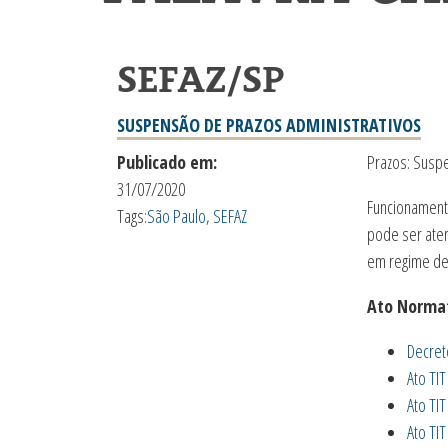
SEFAZ/SP
SUSPENSÃO DE PRAZOS ADMINISTRATIVOS
Publicado em:
Prazos: Susp
31/07/2020
Funcionamento
Tags:
São Paulo
,
SEFAZ
pode ser aten
em regime de 
Ato Normat
Decret
Ato TIT
Ato TI
Ato TI