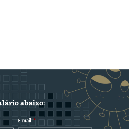
lário abaixo:
E-mail
*