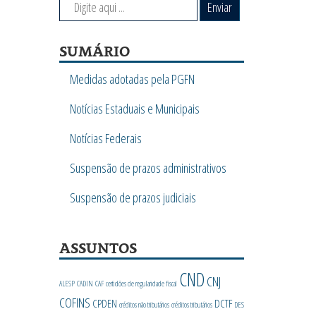
Enviar
SUMÁRIO
Medidas adotadas pela PGFN
Notícias Estaduais e Municipais
Notícias Federais
Suspensão de prazos administrativos
Suspensão de prazos judiciais
ASSUNTOS
CND
CNJ
ALESP
CADIN
CAF
certidões de regularidade fiscal
COFINS
CPDEN
DCTF
créditos não tributários
créditos tributários
DES