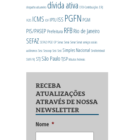
dívida ativa
despacho aduaneiro
EFD-Contribuições
ERJ
PGFN
ICMS
ISS
IPTU
PGM
FGTS
IOF
RFB
PIS/PASEP
Rio de Janeiro
Prefeitura
SEFAZ
SEFAZ/PGE-SP
Senac
Senai
Senar
Senat
serviços sociais
Simples Nacional
autônomos
Sesc
Sescoop
Sesi
Sest
Sinditelebrasil
São Paulo
STJ
TJSP
SMF/RJ
tributos federais
RECEBA
ATUALIZAÇÕES
ATRAVÉS DE NOSSA
NEWSLETTER
Nome
*