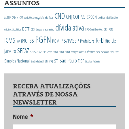
ASSUNTOS
CND
CNJ
COFINS
CPDEN
ALESP
CADIN
CAF
certidões de regularidade fiscal
créditos não tributários
dívida ativa
DCTF
créditos tributários
DES
despacho aduaneiro
EFD-Contribuições
ERJ
FGTS
PGFN
RFB
ICMS
ISS
PIS/PASEP
Rio de
IPTU
PGM
Prefeitura
IOF
SEFAZ
Janeiro
SEFAZ/PGE-SP
Senac
Senai
Senar
Senat
serviços sociais autônomos
Sesc
Sescoop
Sesi
Sest
São Paulo
Simples Nacional
STJ
TJSP
Sinditelebrasil
SMF/RJ
tributos federais
RECEBA ATUALIZAÇÕES
ATRAVÉS DE NOSSA
NEWSLETTER
Nome
*