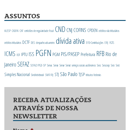
ASSUNTOS
CND
CNJ
COFINS
CPDEN
ALESP
CADIN
CAF
certidões de regularidade fiscal
créditos não tributários
dívida ativa
DCTF
créditos tributários
DES
despacho aduaneiro
EFD-Contribuições
ERJ
FGTS
PGFN
RFB
ICMS
ISS
PIS/PASEP
Rio de
IPTU
PGM
Prefeitura
IOF
SEFAZ
Janeiro
SEFAZ/PGE-SP
Senac
Senai
Senar
Senat
serviços sociais autônomos
Sesc
Sescoop
Sesi
Sest
São Paulo
Simples Nacional
STJ
TJSP
Sinditelebrasil
SMF/RJ
tributos federais
RECEBA ATUALIZAÇÕES
ATRAVÉS DE NOSSA
NEWSLETTER