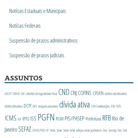
Notícias Estaduais e Municipais
Notícias Federais
Suspensão de prazos administrativos
Suspensão de prazos judiciais
ASSUNTOS
CND
CNJ
COFINS
CPDEN
ALESP
CADIN
CAF
certidões de regularidade fiscal
créditos não tributários
dívida ativa
DCTF
créditos tributários
DES
despacho aduaneiro
EFD-Contribuições
ERJ
FGTS
PGFN
RFB
ICMS
ISS
PIS/PASEP
Rio de
IPTU
PGM
Prefeitura
IOF
SEFAZ
Janeiro
SEFAZ/PGE-SP
Senac
Senai
Senar
Senat
serviços sociais autônomos
Sesc
Sescoop
Sesi
Sest