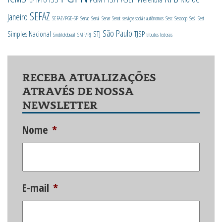
IOF
SEFAZ
Janeiro
SEFAZ/PGE-SP
Senac
Senai
Senar
Senat
serviços sociais autônomos
Sesc
Sescoop
Sesi
Sest
São Paulo
Simples Nacional
STJ
TJSP
Sinditelebrasil
SMF/RJ
tributos federais
RECEBA ATUALIZAÇÕES
ATRAVÉS DE NOSSA
NEWSLETTER
Nome
*
E-mail
*