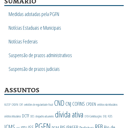
SUMÁRIO
Medidas adotadas pela PGFN
Notícias Estaduais e Municipais
Notícias Federais
Suspensão de prazos administrativos
Suspensão de prazos judiciais
ASSUNTOS
CND
CNJ
COFINS
CPDEN
ALESP
CADIN
CAF
certidões de regularidade fiscal
créditos não tributários
dívida ativa
DCTF
créditos tributários
DES
despacho aduaneiro
EFD-Contribuições
ERJ
FGTS
PGFN
RFB
ICMS
ISS
PIS/PASEP
Rio de
IPTU
PGM
Prefeitura