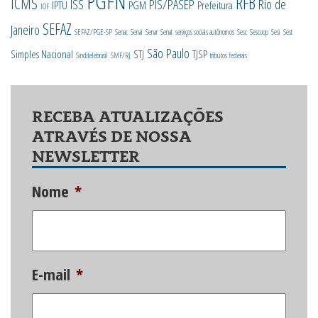
PGFN
RFB
ICMS
ISS
PIS/PASEP
Rio de
IPTU
PGM
Prefeitura
IOF
SEFAZ
Janeiro
SEFAZ/PGE-SP
Senac
Senai
Senar
Senat
serviços sociais autônomos
Sesc
Sescoop
Sesi
Sest
São Paulo
Simples Nacional
STJ
TJSP
Sinditelebrasil
SMF/RJ
tributos federais
RECEBA ATUALIZAÇÕES
ATRAVÉS DE NOSSA
NEWSLETTER
Nome
*
E-mail
*