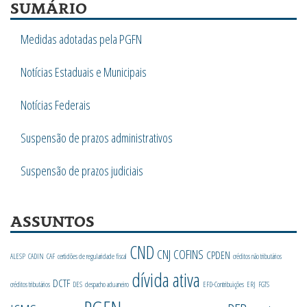
SUMÁRIO
Medidas adotadas pela PGFN
Notícias Estaduais e Municipais
Notícias Federais
Suspensão de prazos administrativos
Suspensão de prazos judiciais
ASSUNTOS
CND
CNJ
COFINS
CPDEN
ALESP
CADIN
CAF
certidões de regularidade fiscal
créditos não tributários
dívida ativa
DCTF
créditos tributários
DES
despacho aduaneiro
EFD-Contribuições
ERJ
FGTS