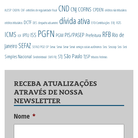
CND
CNJ
COFINS
CPDEN
ALESP
CADIN
CAF
certidões de regularidade fiscal
créditos não tributários
dívida ativa
DCTF
créditos tributários
DES
despacho aduaneiro
EFD-Contribuições
ERJ
FGTS
PGFN
RFB
ICMS
ISS
PIS/PASEP
Rio de
IPTU
PGM
Prefeitura
IOF
SEFAZ
Janeiro
SEFAZ/PGE-SP
Senac
Senai
Senar
Senat
serviços sociais autônomos
Sesc
Sescoop
Sesi
Sest
São Paulo
Simples Nacional
STJ
TJSP
Sinditelebrasil
SMF/RJ
tributos federais
RECEBA ATUALIZAÇÕES
ATRAVÉS DE NOSSA
NEWSLETTER
Nome
*