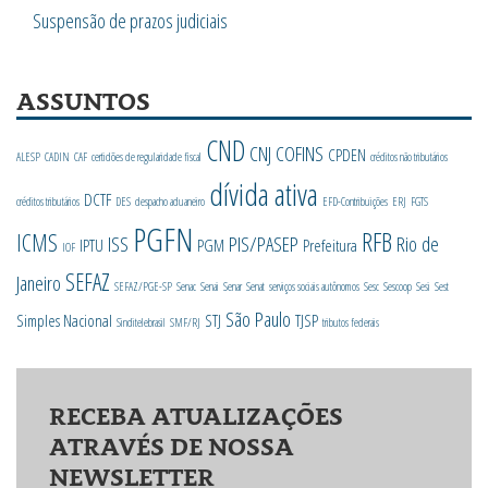
Suspensão de prazos judiciais
ASSUNTOS
CND
CNJ
COFINS
CPDEN
ALESP
CADIN
CAF
certidões de regularidade fiscal
créditos não tributários
dívida ativa
DCTF
créditos tributários
DES
despacho aduaneiro
EFD-Contribuições
ERJ
FGTS
PGFN
RFB
ICMS
ISS
PIS/PASEP
Rio de
IPTU
PGM
Prefeitura
IOF
SEFAZ
Janeiro
SEFAZ/PGE-SP
Senac
Senai
Senar
Senat
serviços sociais autônomos
Sesc
Sescoop
Sesi
Sest
São Paulo
Simples Nacional
STJ
TJSP
Sinditelebrasil
SMF/RJ
tributos federais
RECEBA ATUALIZAÇÕES
ATRAVÉS DE NOSSA
NEWSLETTER