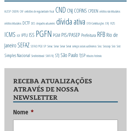
CND
CNJ
COFINS
CPDEN
ALESP
CADIN
CAF
certidões de regularidade fiscal
créditos não tributários
dívida ativa
DCTF
créditos tributários
DES
despacho aduaneiro
EFD-Contribuições
ERJ
FGTS
PGFN
RFB
ICMS
ISS
PIS/PASEP
Rio de
IPTU
PGM
Prefeitura
IOF
SEFAZ
Janeiro
SEFAZ/PGE-SP
Senac
Senai
Senar
Senat
serviços sociais autônomos
Sesc
Sescoop
Sesi
Sest
São Paulo
Simples Nacional
STJ
TJSP
Sinditelebrasil
SMF/RJ
tributos federais
RECEBA ATUALIZAÇÕES
ATRAVÉS DE NOSSA
NEWSLETTER
Nome
*