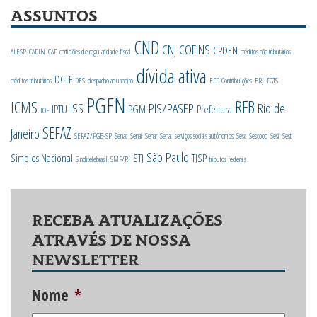
ASSUNTOS
CND
CNJ
COFINS
CPDEN
ALESP
CADIN
CAF
certidões de regularidade fiscal
créditos não tributários
dívida ativa
DCTF
créditos tributários
DES
despacho aduaneiro
EFD-Contribuições
ERJ
FGTS
PGFN
RFB
ICMS
ISS
PIS/PASEP
Rio de
IPTU
PGM
Prefeitura
IOF
SEFAZ
Janeiro
SEFAZ/PGE-SP
Senac
Senai
Senar
Senat
serviços sociais autônomos
Sesc
Sescoop
Sesi
Sest
São Paulo
Simples Nacional
STJ
TJSP
Sinditelebrasil
SMF/RJ
tributos federais
RECEBA ATUALIZAÇÕES
ATRAVÉS DE NOSSA
NEWSLETTER
Nome
*