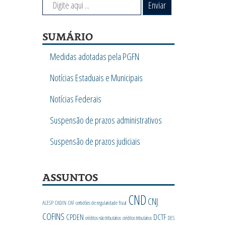
Enviar
SUMÁRIO
Medidas adotadas pela PGFN
Notícias Estaduais e Municipais
Notícias Federais
Suspensão de prazos administrativos
Suspensão de prazos judiciais
ASSUNTOS
CND
CNJ
ALESP
CADIN
CAF
certidões de regularidade fiscal
COFINS
CPDEN
DCTF
créditos não tributários
créditos tributários
DES