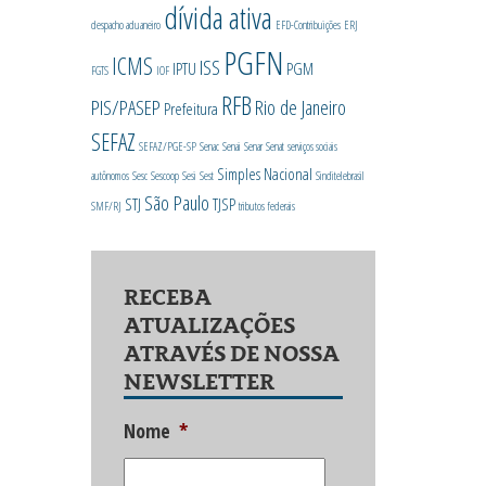
dívida ativa
despacho aduaneiro
EFD-Contribuições
ERJ
PGFN
ICMS
ISS
IPTU
PGM
FGTS
IOF
RFB
PIS/PASEP
Rio de Janeiro
Prefeitura
SEFAZ
SEFAZ/PGE-SP
Senac
Senai
Senar
Senat
serviços sociais
Simples Nacional
autônomos
Sesc
Sescoop
Sesi
Sest
Sinditelebrasil
São Paulo
STJ
TJSP
SMF/RJ
tributos federais
RECEBA
ATUALIZAÇÕES
ATRAVÉS DE NOSSA
NEWSLETTER
Nome
*