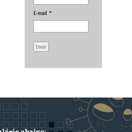
E-mail
*
lário abaixo: